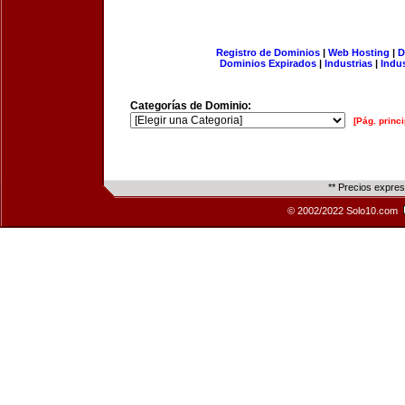
Registro de Dominios
|
Web Hosting
|
D
Dominios Expirados
|
Industrias
|
Indu
Categorías de Dominio:
[Pág. princi
** Precios expre
© 2002/2022 Solo10.com