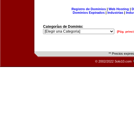
Registro de Dominios
|
Web Hosting
|
D
Dominios Expirados
|
Industrias
|
Indu
Categorías de Dominio:
[Pág. princi
** Precios expre
© 2002/2022 Solo10.com