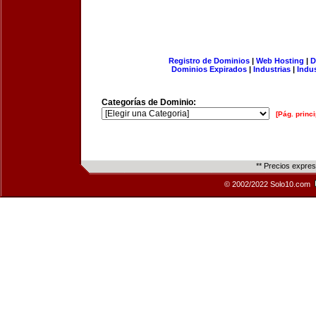
Registro de Dominios
|
Web Hosting
|
D
Dominios Expirados
|
Industrias
|
Indu
Categorías de Dominio:
[Pág. princi
** Precios expre
© 2002/2022 Solo10.com