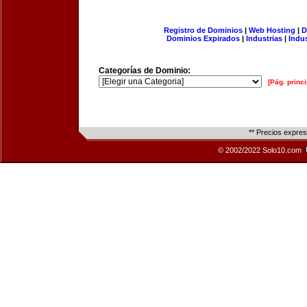
Registro de Dominios
|
Web Hosting
|
D
Dominios Expirados
|
Industrias
|
Indu
Categorías de Dominio:
[Pág. princi
** Precios expre
© 2002/2022 Solo10.com