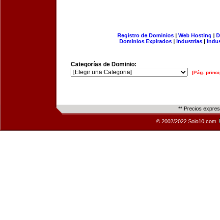
Registro de Dominios
|
Web Hosting
|
D
Dominios Expirados
|
Industrias
|
Indu
Categorías de Dominio:
[Pág. princi
** Precios expre
© 2002/2022 Solo10.com