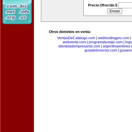
Precio Ofrecido $
Otros dominios en venta:
VentasDeCatalogo.com
|
webhostingpro.com
|
webventa.com
|
programatuviaje.com
|
log
identidadempresarial.com
|
argentinaenlinea
guiadelinversor.com
|
guiaem