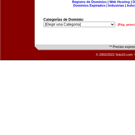
Registro de Dominios
|
Web Hosting
|
D
Dominios Expirados
|
Industrias
|
Indu
Categorías de Dominio:
[Pág. princi
** Precios expre
© 2002/2022 Solo10.com