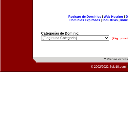
Registro de Dominios
|
Web Hosting
|
D
Dominios Expirados
|
Industrias
|
Indu
Categorías de Dominio:
[Pág. princi
** Precios expre
© 2002/2022 Solo10.com