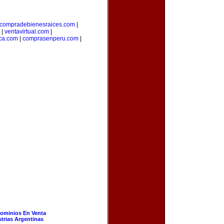
compradebienesraices.com
|
|
ventavirtual.com
|
ica.com
|
comprasenperu.com
|
ominios En Venta
strias Argentinas