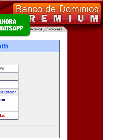
com
OM
ializacion
rta!
tas