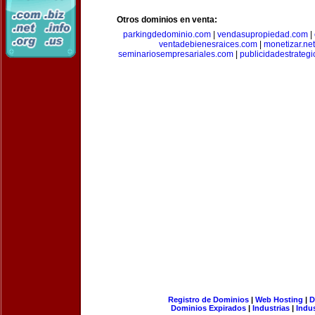
Otros dominios en venta:
parkingdedominio.com
|
vendasupropiedad.com
|
ventadebienesraices.com
|
monetizar.net
seminariosempresariales.com
|
publicidadestrateg
Registro de Dominios
|
Web Hosting
|
D
Dominios Expirados
|
Industrias
|
Indu