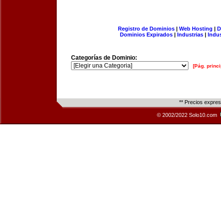
Registro de Dominios
|
Web Hosting
|
D
Dominios Expirados
|
Industrias
|
Indu
Categorías de Dominio:
[Pág. princi
** Precios expre
© 2002/2022 Solo10.com