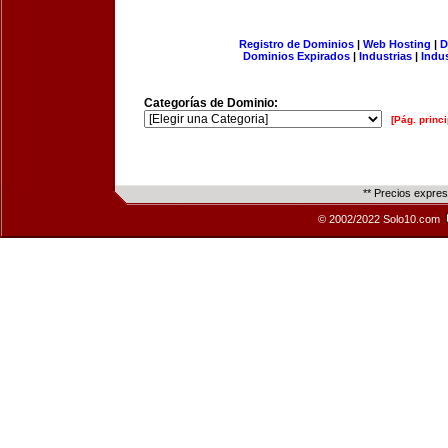
Registro de Dominios
|
Web Hosting
|
D
Dominios Expirados
|
Industrias
|
Indu
Categorías de Dominio:
[Pág. princi
** Precios expre
© 2002/2022 Solo10.com