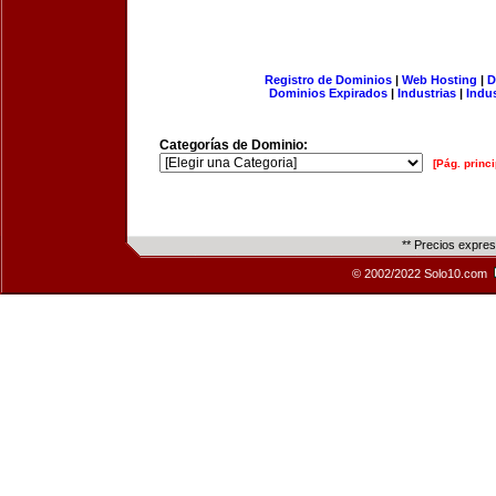
Registro de Dominios
|
Web Hosting
|
D
Dominios Expirados
|
Industrias
|
Indu
Categorías de Dominio:
[Pág. princi
** Precios expre
© 2002/2022 Solo10.com