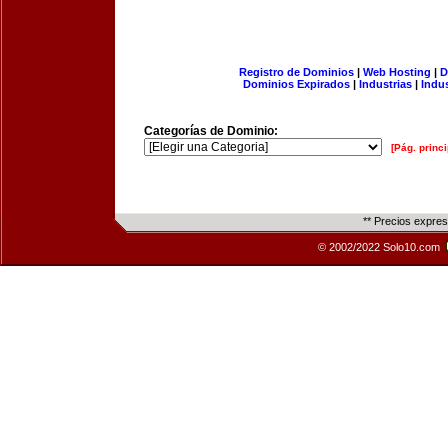
Registro de Dominios
|
Web Hosting
|
D
Dominios Expirados
|
Industrias
|
Indu
Categorías de Dominio:
[Pág. princi
** Precios expre
© 2002/2022 Solo10.com