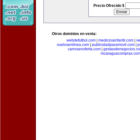
Precio Ofrecido $
Otros dominios en venta:
webdefutbol.com
|
medicinainfantil.com
|
v
vuelosenlinea.com
|
publicidadparamovil.com
|
p
carrosenoferta.com
|
gestaodenegocios.c
nicaraguacompras.co