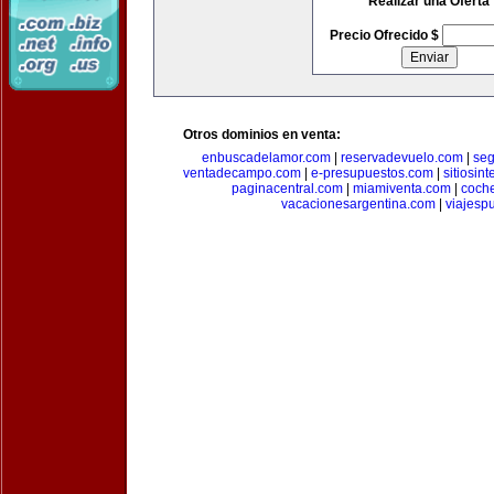
Realizar una Oferta
Precio Ofrecido $
Otros dominios en venta:
enbuscadelamor.com
|
reservadevuelo.com
|
se
ventadecampo.com
|
e-presupuestos.com
|
sitiosin
paginacentral.com
|
miamiventa.com
|
coch
vacacionesargentina.com
|
viajesp