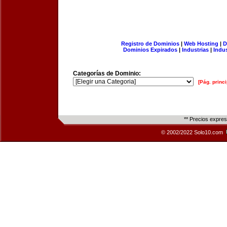
Registro de Dominios
|
Web Hosting
|
D
Dominios Expirados
|
Industrias
|
Indu
Categorías de Dominio:
[Pág. princi
** Precios expre
© 2002/2022 Solo10.com