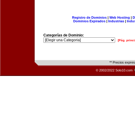
Registro de Dominios
|
Web Hosting
|
D
Dominios Expirados
|
Industrias
|
Indu
Categorías de Dominio:
[Pág. princi
** Precios expre
© 2002/2022 Solo10.com