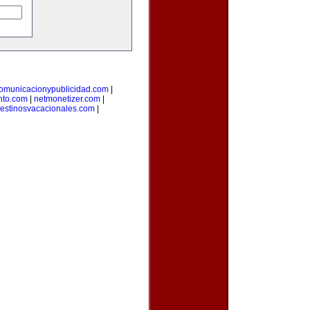
omunicacionypublicidad.com
|
nto.com
|
netmonetizer.com
|
estinosvacacionales.com
|