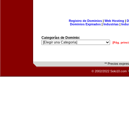
Registro de Dominios
|
Web Hosting
|
D
Dominios Expirados
|
Industrias
|
Indu
Categorías de Dominio:
[Pág. princi
** Precios expre
© 2002/2022 Solo10.com