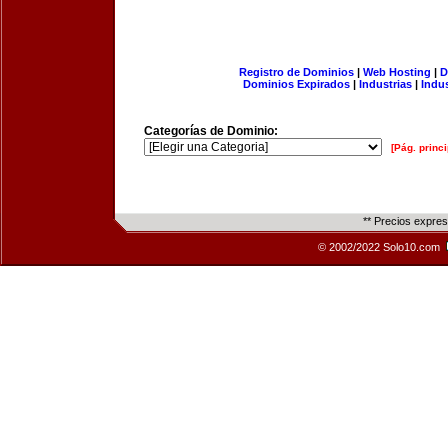
Registro de Dominios
|
Web Hosting
|
D
Dominios Expirados
|
Industrias
|
Indu
Categorías de Dominio:
[Pág. princi
** Precios expre
© 2002/2022 Solo10.com