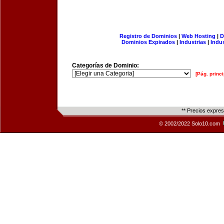
Registro de Dominios
|
Web Hosting
|
D
Dominios Expirados
|
Industrias
|
Indu
Categorías de Dominio:
[Pág. princi
** Precios expre
© 2002/2022 Solo10.com