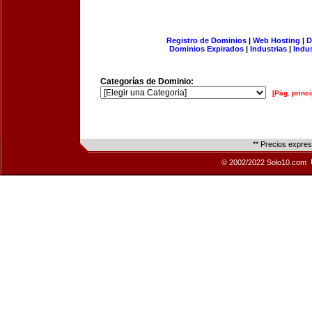
Registro de Dominios
|
Web Hosting
|
D
Dominios Expirados
|
Industrias
|
Indu
Categorías de Dominio:
[Pág. princi
** Precios expre
© 2002/2022 Solo10.com