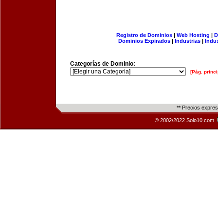
Registro de Dominios
|
Web Hosting
|
D
Dominios Expirados
|
Industrias
|
Indu
Categorías de Dominio:
[Pág. princi
** Precios expre
© 2002/2022 Solo10.com