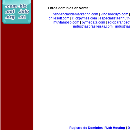
Otros dominios en venta:
tendenciasdemarketing.com
|
vinosdecuyo.com
chilesoft.com
|
clickpymes.com
|
especialistaennutr
|
muyfamoso.com
|
pymedata.com
|
soloparanoso
industriasbrasileiras.com
|
industria
Registro de Dominios
|
Web Hosting
|
D