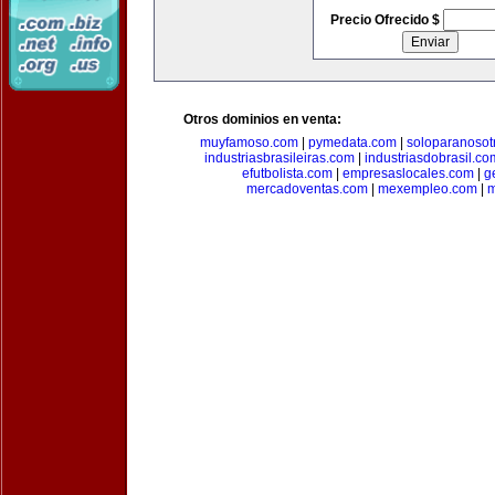
Precio Ofrecido $
Otros dominios en venta:
muyfamoso.com
|
pymedata.com
|
soloparanosot
industriasbrasileiras.com
|
industriasdobrasil.co
efutbolista.com
|
empresaslocales.com
|
g
mercadoventas.com
|
mexempleo.com
|
m