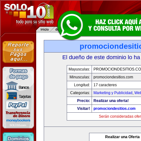
promociondesiti
El dueño de este dominio lo ha
Mayusculas:
PROMOCIONDESITIOS.C
Minusculas:
promociondesitios.com
Longitud:
17 caracteres
Categorias:
Marketing y Publicidad
,
Web
Precio:
Realizar una oferta!
Visitar!
promociondesitios.com
Serán consideradas ofer
Realizar una Oferta