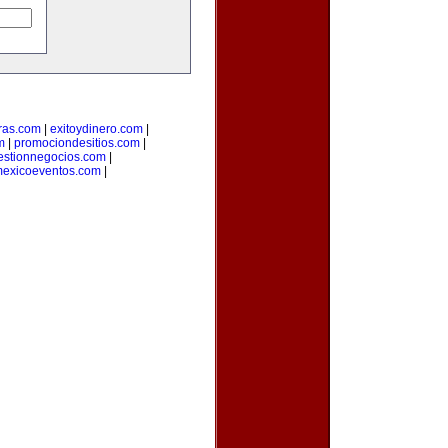
ras.com
|
exitoydinero.com
|
m
|
promociondesitios.com
|
estionnegocios.com
|
exicoeventos.com
|