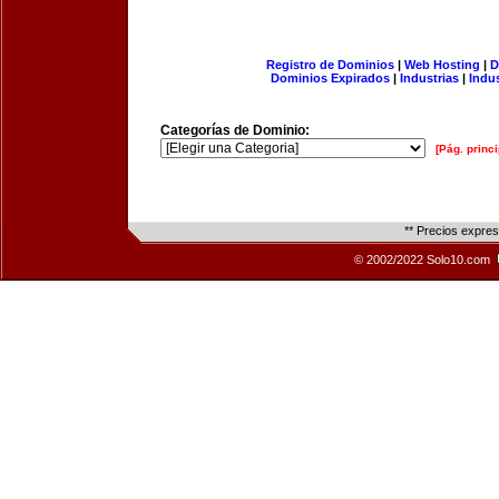
Registro de Dominios
|
Web Hosting
|
D
Dominios Expirados
|
Industrias
|
Indu
Categorías de Dominio:
[Pág. princi
** Precios expre
© 2002/2022 Solo10.com