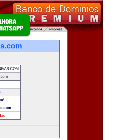
as.com
IVAS.COM
.com
s
ta!
as.com
tas