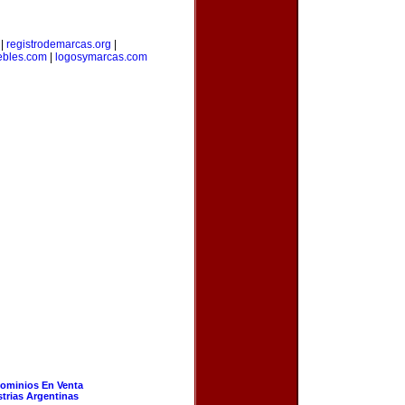
|
registrodemarcas.org
|
bles.com
|
logosymarcas.com
ominios En Venta
strias Argentinas