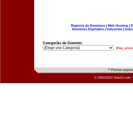
Registro de Dominios
|
Web Hosting
|
D
Dominios Expirados
|
Industrias
|
Indu
Categorías de Dominio:
[Pág. princi
** Precios expre
© 2002/2022 Solo10.com