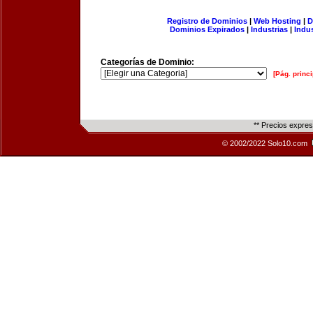
Registro de Dominios
|
Web Hosting
|
D
Dominios Expirados
|
Industrias
|
Indu
Categorías de Dominio:
[Pág. princi
** Precios expre
© 2002/2022 Solo10.com