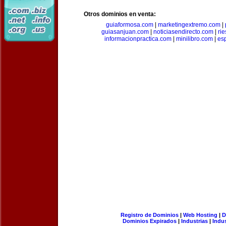
Otros dominios en venta:
guiaformosa.com
|
marketingextremo.com
|
guiasanjuan.com
|
noticiasendirecto.com
|
ri
informacionpractica.com
|
minilibro.com
|
es
Registro de Dominios
|
Web Hosting
|
D
Dominios Expirados
|
Industrias
|
Indu