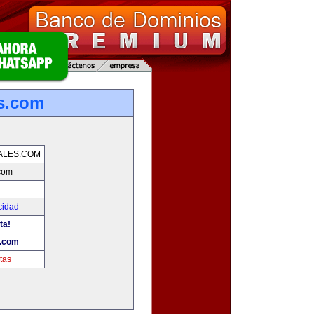
es.com
ALES.COM
.com
cidad
ta!
s.com
tas