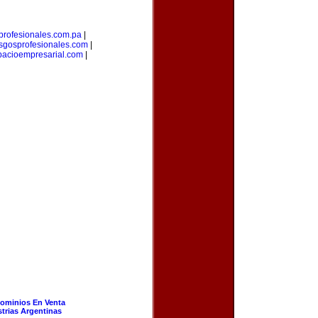
profesionales.com.pa
|
esgosprofesionales.com
|
pacioempresarial.com
|
ominios En Venta
strias Argentinas