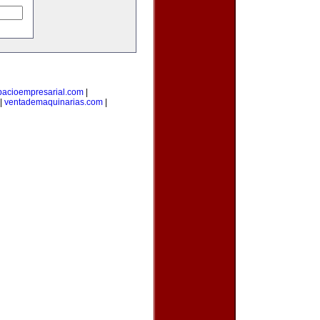
pacioempresarial.com
|
|
ventademaquinarias.com
|