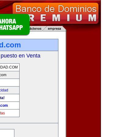
ad.com
 puesto en Venta
IDAD.COM
.com
cidad
ta!
d.com
tas