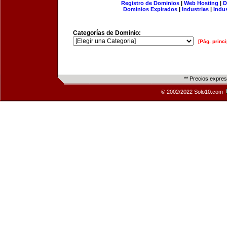
Registro de Dominios
|
Web Hosting
|
D
Dominios Expirados
|
Industrias
|
Indu
Categorías de Dominio:
[Pág. princi
** Precios expre
© 2002/2022 Solo10.com