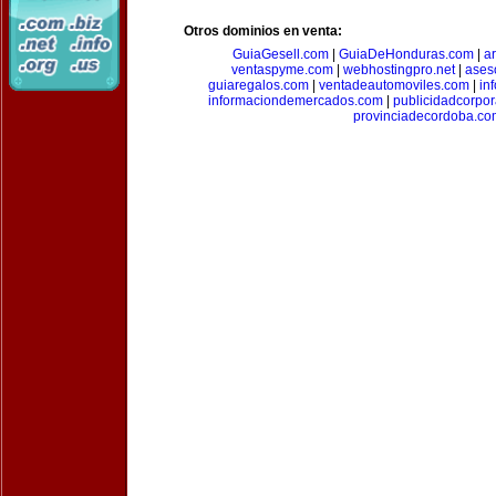
Otros dominios en venta:
GuiaGesell.com
|
GuiaDeHonduras.com
|
ar
ventaspyme.com
|
webhostingpro.net
|
ases
guiaregalos.com
|
ventadeautomoviles.com
|
in
informaciondemercados.com
|
publicidadcorpor
provinciadecordoba.co