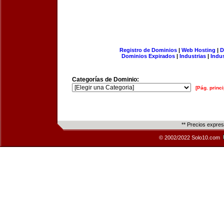
Registro de Dominios
|
Web Hosting
|
D
Dominios Expirados
|
Industrias
|
Indu
Categorías de Dominio:
[Pág. princi
** Precios expre
© 2002/2022 Solo10.com