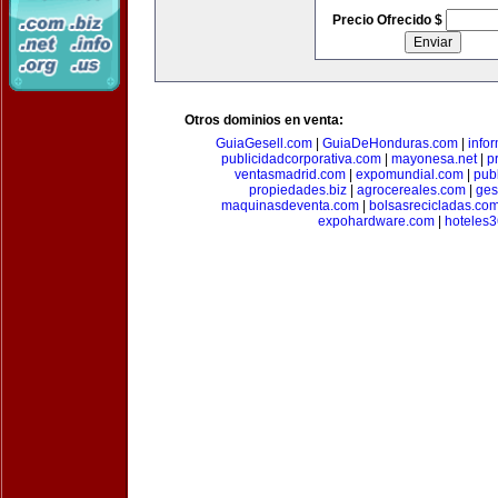
Precio Ofrecido $
Otros dominios en venta:
GuiaGesell.com
|
GuiaDeHonduras.com
|
info
publicidadcorporativa.com
|
mayonesa.net
|
p
ventasmadrid.com
|
expomundial.com
|
pub
propiedades.biz
|
agrocereales.com
|
ges
maquinasdeventa.com
|
bolsasrecicladas.co
expohardware.com
|
hoteles