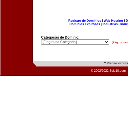
Registro de Dominios
|
Web Hosting
|
D
Dominios Expirados
|
Industrias
|
Indu
Categorías de Dominio:
[Pág. princi
** Precios expre
© 2002/2022 Solo10.com