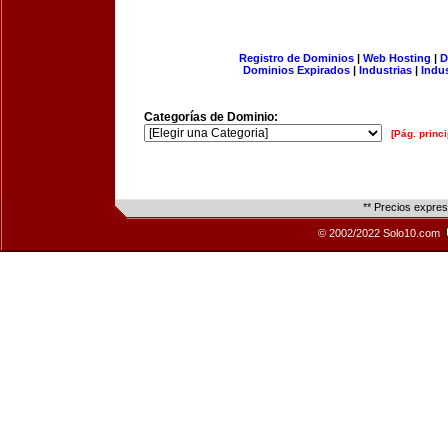
Registro de Dominios
|
Web Hosting
|
D
Dominios Expirados
|
Industrias
|
Indu
Categorías de Dominio:
[Pág. princi
** Precios expre
© 2002/2022 Solo10.com