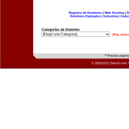
Registro de Dominios
|
Web Hosting
|
D
Dominios Expirados
|
Industrias
|
Indu
Categorías de Dominio:
[Pág. princi
** Precios expre
© 2002/2022 Solo10.com