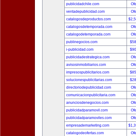
publicidadchile.com
Ofe
ventadepublicidad.com
Ofe
catalogosdeproductos.com
$2,
catalogosdetemporada.com
Ofe
catalogodetemporada.com
Ofe
publinegocios.com
$5
i-publicidad.com
$9
publicidadestrategica.com
Ofe
avisosinmobiliarios.com
Ofe
impresospublicitarios.com
$8
solucionespublicitarias.com
$2
directoriodepublicidad.com
Ofe
comunicacionpublicitaria.com
Ofe
anunciosdenegocios.com
Ofe
publicidadparamovil.com
Ofe
publicidadparamoviles.com
Ofe
empresademarketing.com
$1,
catalogodeofertas.com
Ofe