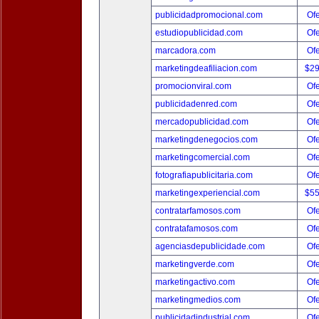
publicidadpromocional.com
Ofe
estudiopublicidad.com
Ofe
marcadora.com
Ofe
marketingdeafiliacion.com
$2
promocionviral.com
Ofe
publicidadenred.com
Ofe
mercadopublicidad.com
Ofe
marketingdenegocios.com
Ofe
marketingcomercial.com
Ofe
fotografiapublicitaria.com
Ofe
marketingexperiencial.com
$5
contratarfamosos.com
Ofe
contratafamosos.com
Ofe
agenciasdepublicidade.com
Ofe
marketingverde.com
Ofe
marketingactivo.com
Ofe
marketingmedios.com
Ofe
publicidadindustrial.com
Ofe