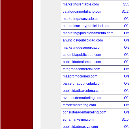
marketingrentable.com
$5
catalogoinmobiliario.com
$1,
marketingavanzado.com
Ofe
comunicacionypublicidad.com
Ofe
marketingyposicionamiento.com
Ofe
anunciosypublicidad.com
Ofe
marketingdeseguros.com
Ofe
colombiapublicidad.com
Ofe
publicidadcolombia.com
Ofe
fotografiacomercial.com
Ofe
maspromociones.com
Ofe
barcelonapublicidad.com
Ofe
publicidadbarcelona.com
Ofe
eventosdemarketing.com
Ofe
forodemarketing.com
Ofe
consultorademarketing.com
Ofe
zonamarketing.com
$1,
publicidadmasiva.com
Ofe