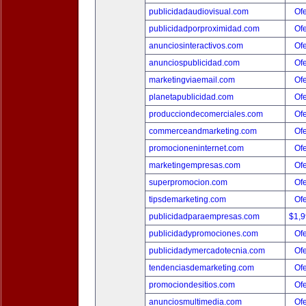
publicidadaudiovisual.com
Ofe
publicidadporproximidad.com
Ofe
anunciosinteractivos.com
Ofe
anunciospublicidad.com
Ofe
marketingviaemail.com
Ofe
planetapublicidad.com
Ofe
producciondecomerciales.com
Ofe
commerceandmarketing.com
Ofe
promocioneninternet.com
Ofe
marketingempresas.com
Ofe
superpromocion.com
Ofe
tipsdemarketing.com
Ofe
publicidadparaempresas.com
$1,
publicidadypromociones.com
Ofe
publicidadymercadotecnia.com
Ofe
tendenciasdemarketing.com
Ofe
promociondesitios.com
Ofe
anunciosmultimedia.com
Ofe