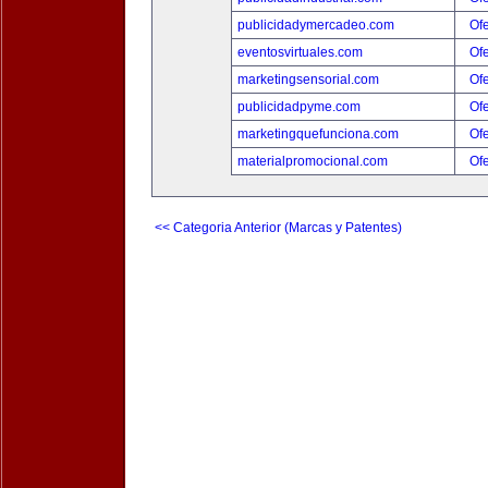
publicidadymercadeo.com
Ofe
eventosvirtuales.com
Ofe
marketingsensorial.com
Ofe
publicidadpyme.com
Ofe
marketingquefunciona.com
Ofe
materialpromocional.com
Ofe
<< Categoria Anterior (Marcas y Patentes)