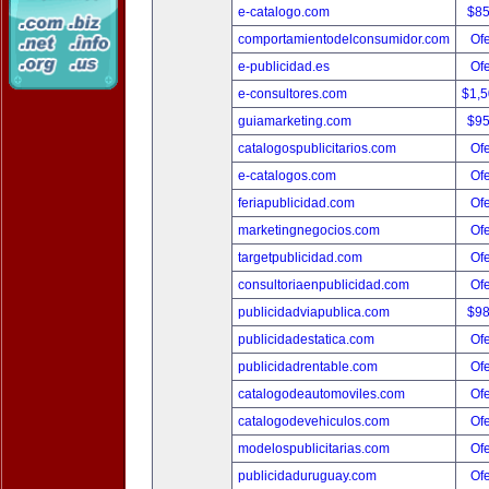
e-catalogo.com
$8
comportamientodelconsumidor.com
Ofe
e-publicidad.es
Ofe
e-consultores.com
$1,
guiamarketing.com
$9
catalogospublicitarios.com
Ofe
e-catalogos.com
Ofe
feriapublicidad.com
Ofe
marketingnegocios.com
Ofe
targetpublicidad.com
Ofe
consultoriaenpublicidad.com
Ofe
publicidadviapublica.com
$9
publicidadestatica.com
Ofe
publicidadrentable.com
Ofe
catalogodeautomoviles.com
Ofe
catalogodevehiculos.com
Ofe
modelospublicitarias.com
Ofe
publicidaduruguay.com
Ofe