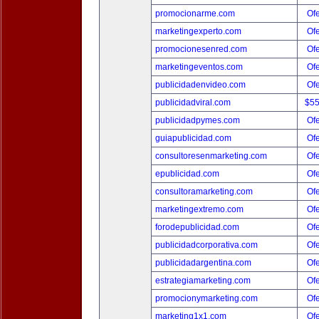
promocionarme.com
Ofe
marketingexperto.com
Ofe
promocionesenred.com
Ofe
marketingeventos.com
Ofe
publicidadenvideo.com
Ofe
publicidadviral.com
$5
publicidadpymes.com
Ofe
guiapublicidad.com
Ofe
consultoresenmarketing.com
Ofe
epublicidad.com
Ofe
consultoramarketing.com
Ofe
marketingextremo.com
Ofe
forodepublicidad.com
Ofe
publicidadcorporativa.com
Ofe
publicidadargentina.com
Ofe
estrategiamarketing.com
Ofe
promocionymarketing.com
Ofe
marketing1x1.com
Ofe